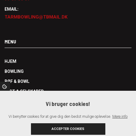
EMAIL:
TARMBOWLING@TBMAIL.DK
MENU
HJEM
BOWLING
BØF & BOWL
FEST & SELSKABER
ÅBNINGSTIDER OG PRISER
Vi bruger cookies!
BK TARM
Vi benytter cookies for at give dig den bedst mulige oplevelse.
Mere info
OM OS
ACCEPTER COOKIES
KONTAKT